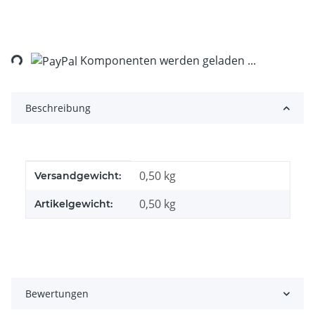
ng...
Komponenten werden geladen ...
Beschreibung
Produkteigenschaft
Wert
0,50 kg
Versandgewicht:
0,50
kg
Artikelgewicht:
Bewertungen