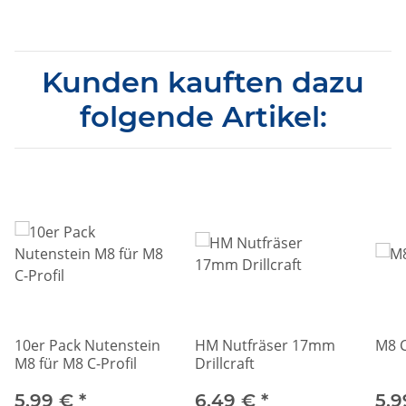
Kunden kauften dazu
folgende Artikel:
10er Pack Nutenstein
HM Nutfräser 17mm
M8 C
M8 für M8 C-Profil
Drillcraft
5,99 €
*
6,49 €
*
5,