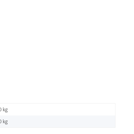
0 kg
0
kg