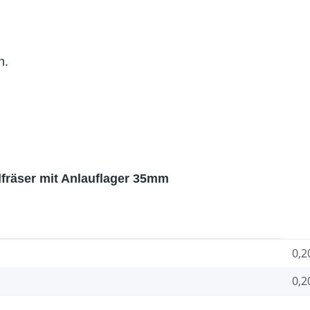
n.
lfräser mit Anlauflager 35mm
0,2
0,2