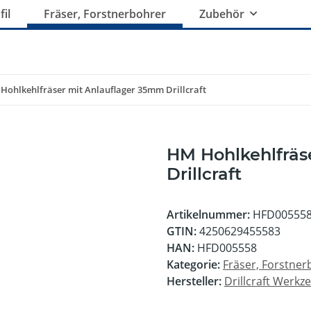
il
Fräser, Forstnerbohrer
Zubehör
Hohlkehlfräser mit Anlauflager 35mm Drillcraft
HM Hohlkehlfräs
Drillcraft
Artikelnummer:
HFD00555
GTIN:
4250629455583
HAN:
HFD005558
Kategorie:
Fräser, Forstner
Hersteller:
Drillcraft Werk