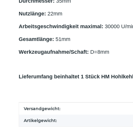
Durchmesser:
35mm
Nutzlänge:
22mm
Arbeitsgeschwindigkeit maximal:
30000 U/mi
Gesamtlänge:
51mm
Werkzeugaufnahme/Schaft:
D=8mm
Lieferumfang beinhaltet 1 Stück HM Hohlkeh
Produkteigenschaft
Wert
Versandgewicht:
Artikelgewicht: