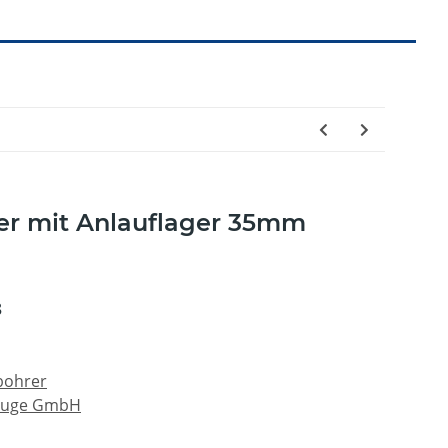
er mit Anlauflager 35mm
8
bohrer
zeuge GmbH