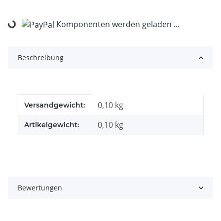
Loading...
Komponenten werden geladen ...
Beschreibung
Produkteigenschaft
Wert
0,10 kg
Versandgewicht:
0,10
kg
Artikelgewicht:
Bewertungen