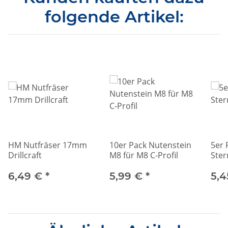
folgende Artikel:
HM Nutfräser 17mm
10er Pack Nutenstein
5er 
Drillcraft
M8 für M8 C-Profil
Ster
6,49 €
*
5,99 €
*
5,