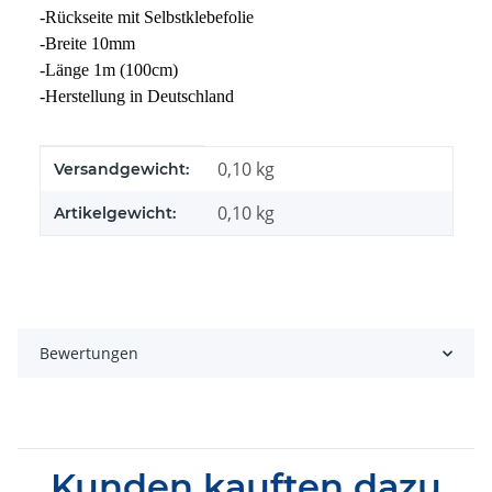
-Rückseite mit Selbstklebefolie
-Breite 10mm
-Länge 1m (100cm)
-Herstellung in Deutschland
Produkteigenschaft
Wert
0,10 kg
Versandgewicht:
0,10
kg
Artikelgewicht:
Bewertungen
Kunden kauften dazu